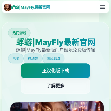
蜉蝣|MayFly最新官网
热门游戏
蜉蝣|MayFly最新官网
蜉蝣|MayFly最新版门户娱乐免费版传输
电脑
移动端
国风SLG
汉化版下载
了解更多