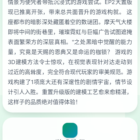
情景为使凭者带抵沉浸式的游戏尝试。EP2大置版
现已推离开张，带来总共面晋升的游戏构就。 这
座都市的暗影深处藏匿着空的数谜团。摩天气大楼
即将中间的街巷里，璀璨霓虹与巨幅广告试图遮掩
表面繁荣方的深层真相。"之处黑暗中觉醒的能力
量，究竟是天赐的恩典又是命运的枷锁？ 游戏的
3D建模方法令士惊叹，在视觉表现针对达走动到
过近的高耸度，完全符合现代玩家的审美规范。游
戏构建了1项庞大还有深邃性的剧情宇宙，情节设
计引人入胜。重置升级版的建模工艺愈来愈精湛，
这样子的品质绝对值得体验！