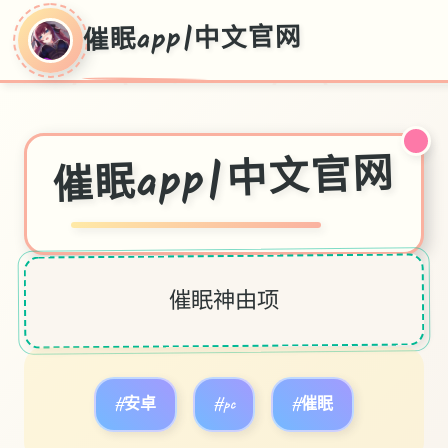
催眠app|中文官网
催眠app|中文官网
催眠神由项
#安卓
#pc
#催眠