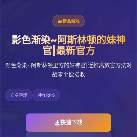
精品游戏
影色渐染~阿斯林顿的妹神
官|最新官方
影色渐染~阿斯林顿里方的妹神官|近推离放官方法对
战零个偿接收
安卓游戏
神作RPG
快速下载