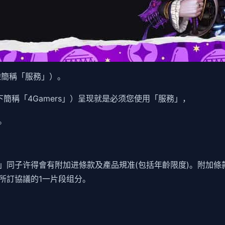
边簡稱「服務」）。
簡稱「4Gamers」）呈现就是必须您使用「服務」，
。
」同子许得會有附加进條款及產品規准(包括年齡限度)。附加條
所訂協議的1一片段组分。