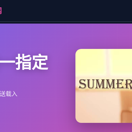
网
唯一指定
白送载入