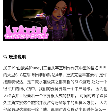
🔍 玩法说明
属于1个由欧美[Runey]工自从事室制作作其中型的巨名鼎鼎
的大型SLG应靠 制作刻间时达4年，更式完巨丰富素材 是许
按照表现达，是二款水准极其之部高档的SLG游戏 处处一个
很平并的细小镇中，我们的要角算是一个中产阶级， 因为他
人继承并且经营着一个不算很大式的旅馆， 可同时过了没多
久主角觉察这个旅馆并没占有盼望象中的那样么方便， 因为
他起源现这里似乎除了他，再同时没有移动出现过任怎么一