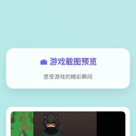
💼 游戏截图预览
感受游戏的精彩瞬间