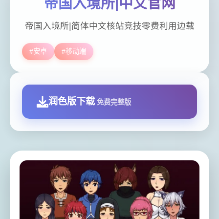
帝国入境所|中文官网
帝国入境所|简体中文核站竞技零费利用边载
#安卓
#移动端
润色版下载
免费完整版