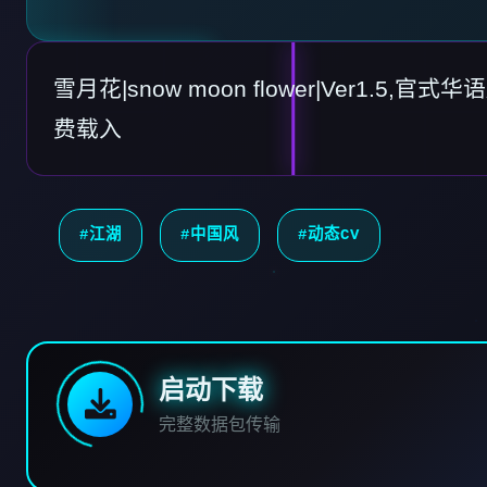
雪月花|snow moon flower|Ver1.5,官
费载入
#江湖
#中国风
#动态CV
启动下载
完整数据包传输