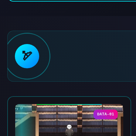
🏹
DATA-01