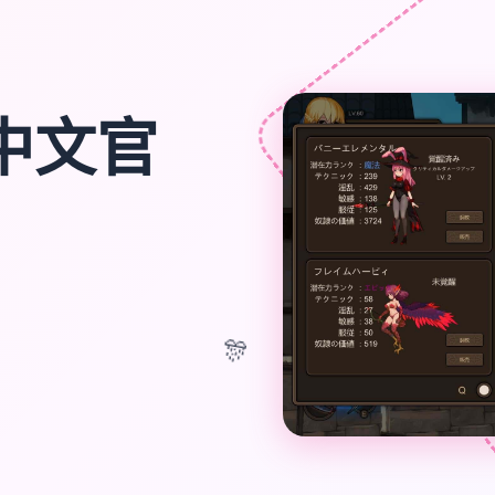
中文官
🎊