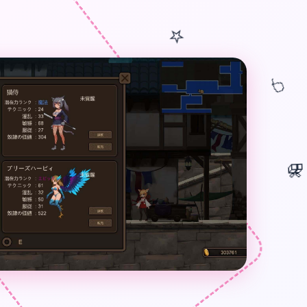
⭐
🎈
🎁