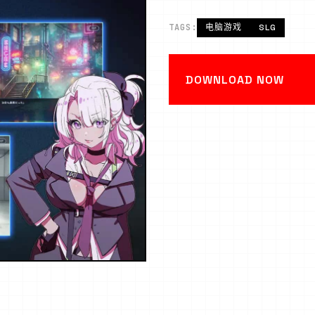
TAGS:
电脑游戏
SLG
DOWNLOAD NOW