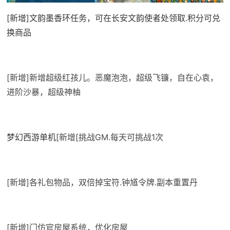
[新增]文韵墨香环任务，可在长安文韵使者处领取.积分可兑
换商品
[新增]新增超级红孩儿。恶魔泡泡，超级飞镰，自在心袁，
进阶沙暴，超级神柚
梦幻西游单机
[新增[挑战GM.每天可挑战1次
[新增]各礼包物品，双倍掉宝符.钟馗令牌.副本重置丹
[新增]门仿官房屋系统，优化房屋